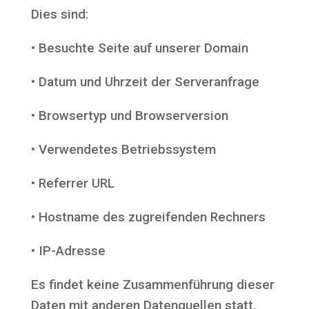
Dies sind:
• Besuch­te Sei­te auf unse­rer Domain
• Datum und Uhr­zeit der Serveranfrage
• Brow­ser­typ und Browserversion
• Ver­wen­de­tes Betriebssystem
• Refer­rer URL
• Host­na­me des zugrei­fen­den Rechners
• IP-Adres­se
Es fin­det kei­ne Zusam­men­füh­rung die­ser
Daten mit ande­ren Daten­quel­len statt.