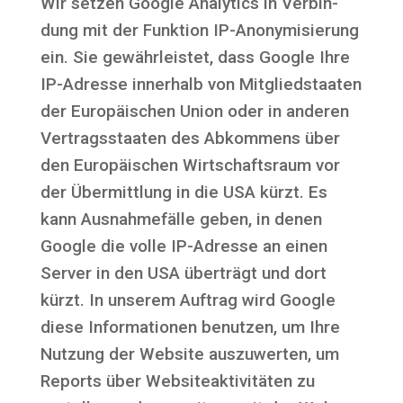
Wir set­zen Goog­le Ana­ly­tics in Ver­bin­
dung mit der Funk­ti­on IP-Anony­mi­sie­rung
ein. Sie gewähr­leis­tet, dass Goog­le Ihre
IP-Adres­se inner­halb von Mit­glied­staa­ten
der Euro­päi­schen Uni­on oder in ande­ren
Ver­trags­staa­ten des Abkom­mens über
den Euro­päi­schen Wirt­schafts­raum vor
der Über­mitt­lung in die USA kürzt. Es
kann Aus­nah­me­fäl­le geben, in denen
Goog­le die vol­le IP-Adres­se an einen
Ser­ver in den USA über­trägt und dort
kürzt. In unse­rem Auf­trag wird Goog­le
die­se Infor­ma­tio­nen benut­zen, um Ihre
Nut­zung der Web­site aus­zu­wer­ten, um
Reports über Web­site­ak­ti­vi­tä­ten zu