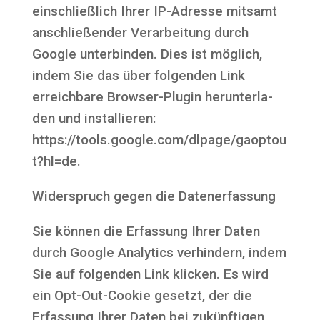
ein­schließ­lich Ihrer IP-Adres­se mit­samt
anschlie­ßen­der Ver­ar­bei­tung durch
Goog­le unter­bin­den. Dies ist mög­lich,
indem Sie das über fol­gen­den Link
erreich­ba­re Brow­ser-Plug­in her­un­ter­la­
den und instal­lie­ren:
https://tools.google.com/dlpage/gaoptou
t?hl=de.
Wider­spruch gegen die Datenerfassung
Sie kön­nen die Erfas­sung Ihrer Daten
durch Goog­le Ana­ly­tics ver­hin­dern, indem
Sie auf fol­gen­den Link kli­cken. Es wird
ein Opt-Out-Coo­kie gesetzt, der die
Erfas­sung Ihrer Daten bei zukünf­ti­gen