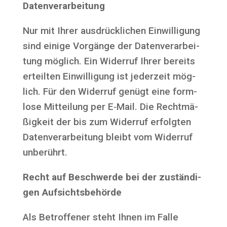
Datenverarbeitung
Nur mit Ihrer aus­drück­li­chen Ein­wil­li­gung
sind eini­ge Vor­gän­ge der Daten­ver­ar­bei­
tung mög­lich. Ein Wider­ruf Ihrer bereits
erteil­ten Ein­wil­li­gung ist jeder­zeit mög­
lich. Für den Wider­ruf genügt eine form­
lo­se Mit­tei­lung per E‑Mail. Die Recht­mä­
ßig­keit der bis zum Wider­ruf erfolg­ten
Daten­ver­ar­bei­tung bleibt vom Wider­ruf
unberührt.
Recht auf Beschwer­de bei der zustän­di­
gen Aufsichtsbehörde
Als Betrof­fe­ner steht Ihnen im Fal­le