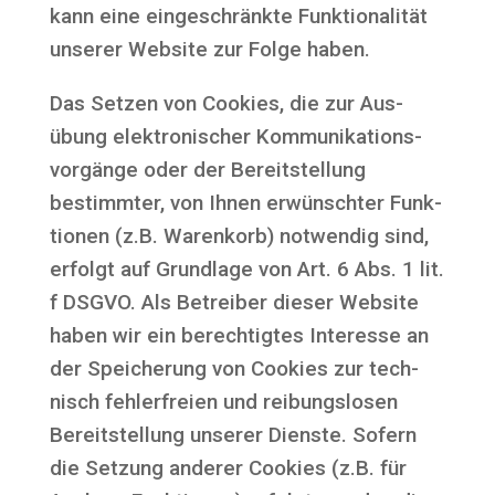
kann eine ein­ge­schränk­te Funk­tio­na­li­tät
unse­rer Web­site zur Fol­ge haben.
Das Set­zen von Coo­kies, die zur Aus­
übung elek­tro­ni­scher Kom­mu­ni­ka­ti­ons­
vor­gän­ge oder der Bereit­stel­lung
bestimm­ter, von Ihnen erwünsch­ter Funk­
tio­nen (z.B. Waren­korb) not­wen­dig sind,
erfolgt auf Grund­la­ge von Art. 6 Abs. 1 lit.
f DSGVO. Als Betrei­ber die­ser Web­site
haben wir ein berech­tig­tes Inter­es­se an
der Spei­che­rung von Coo­kies zur tech­
nisch feh­ler­frei­en und rei­bungs­lo­sen
Bereit­stel­lung unse­rer Diens­te. Sofern
die Set­zung ande­rer Coo­kies (z.B. für