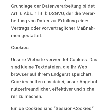
Grund­la­ge der Daten­ver­ar­bei­tung bil­det
Art. 6 Abs. 1 lit. b DSGVO, der die Ver­ar­
bei­tung von Daten zur Erfül­lung eines
Ver­trags oder vor­ver­trag­li­cher Maß­nah­
men gestattet.
Coo­kies
Unse­re Web­site ver­wen­det Coo­kies. Das
sind klei­ne Text­da­tei­en, die Ihr Web­
brow­ser auf Ihrem End­ge­rät spei­chert.
Coo­kies hel­fen uns dabei, unser Ange­bot
nut­zer­freund­li­cher, effek­ti­ver und siche­
rer zu machen.
Eini­ge Coo­kies sind “Ses­si­on-Coo­kies.”