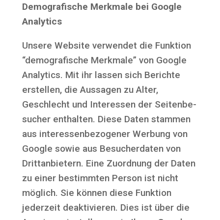
Demo­gra­fi­sche Merk­ma­le bei Goog­le
Analytics
Unse­re Web­site ver­wen­det die Funk­ti­on
“demo­gra­fi­sche Merk­ma­le” von Goog­le
Ana­ly­tics. Mit ihr las­sen sich Berich­te
erstel­len, die Aus­sa­gen zu Alter,
Geschlecht und Inter­es­sen der Sei­ten­be­
su­cher ent­hal­ten. Die­se Daten stam­men
aus inter­es­sen­be­zo­ge­ner Wer­bung von
Goog­le sowie aus Besu­cher­da­ten von
Dritt­an­bie­tern. Eine Zuord­nung der Daten
zu einer bestimm­ten Per­son ist nicht
mög­lich. Sie kön­nen die­se Funk­ti­on
jeder­zeit deak­ti­vie­ren. Dies ist über die