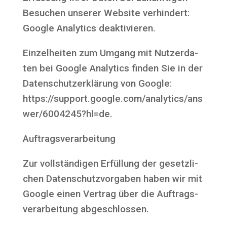
Besu­chen unse­rer Web­site ver­hin­dert:
Goog­le Ana­ly­tics deaktivieren.
Ein­zel­hei­ten zum Umgang mit Nut­zer­da­
ten bei Goog­le Ana­ly­tics fin­den Sie in der
Daten­schutz­er­klä­rung von Goog­le:
https://support.google.com/analytics/ans
wer/6004245?hl=de.
Auf­trags­ver­ar­bei­tung
Zur voll­stän­di­gen Erfül­lung der gesetz­li­
chen Daten­schutz­vor­ga­ben haben wir mit
Goog­le einen Ver­trag über die Auf­trags­
ver­ar­bei­tung abgeschlossen.