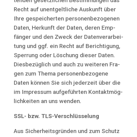
ten­den gesetz­li­chen Bestim­mun­gen das
Recht auf unent­gelt­li­che Aus­kunft über
Ihre gespei­cher­ten per­so­nen­be­zo­ge­nen
Daten, Her­kunft der Daten, deren Emp­
fän­ger und den Zweck der Daten­ver­ar­bei­
tung und ggf. ein Recht auf Berich­ti­gung,
Sper­rung oder Löschung die­ser Daten.
Dies­be­züg­lich und auch zu wei­te­ren Fra­
gen zum The­ma per­so­nen­be­zo­ge­ne
Daten kön­nen Sie sich jeder­zeit über die
im Impres­sum auf­ge­führ­ten Kon­takt­mög­
lich­kei­ten an uns wenden.
SSL- bzw. TLS-Verschlüsselung
Aus Sicher­heits­grün­den und zum Schutz