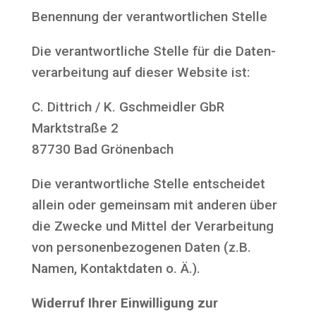
Benen­nung der ver­ant­wort­li­chen Stelle
Die ver­ant­wort­li­che Stel­le für die Daten­
ver­ar­bei­tung auf die­ser Web­site ist:
C. Dittrich / K. Gschmeid­ler GbR
Markt­stra­ße 2
87730 Bad Grönenbach
Die ver­ant­wort­li­che Stel­le ent­schei­det
allein oder gemein­sam mit ande­ren über
die Zwe­cke und Mit­tel der Ver­ar­bei­tung
von per­so­nen­be­zo­ge­nen Daten (z.B.
Namen, Kon­takt­da­ten o. Ä.).
Wider­ruf Ihrer Ein­wil­li­gung zur