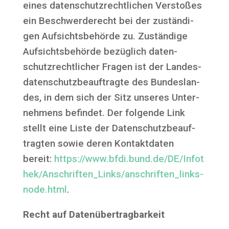
eines daten­schutz­recht­li­chen Ver­sto­ßes
ein Beschwer­de­recht bei der zustän­di­
gen Auf­sichts­be­hör­de zu. Zustän­di­ge
Auf­sichts­be­hör­de bezüg­lich daten­
schutz­recht­li­cher Fra­gen ist der Lan­des­
da­ten­schutz­be­auf­trag­te des Bun­des­lan­
des, in dem sich der Sitz unse­res Unter­
neh­mens befin­det. Der fol­gen­de Link
stellt eine Lis­te der Daten­schutz­be­auf­
trag­ten sowie deren Kon­takt­da­ten
bereit:
https://www.bfdi.bund.de/DE/Infot
hek/Anschriften_Links/anschriften_links-
node.html
.
Recht auf Datenübertragbarkeit