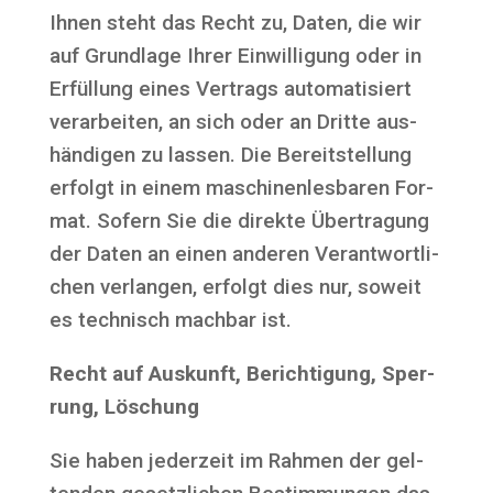
Ihnen steht das Recht zu, Daten, die wir
auf Grund­la­ge Ihrer Ein­wil­li­gung oder in
Erfül­lung eines Ver­trags auto­ma­ti­siert
ver­ar­bei­ten, an sich oder an Drit­te aus­
hän­di­gen zu las­sen. Die Bereit­stel­lung
erfolgt in einem maschi­nen­les­ba­ren For­
mat. Sofern Sie die direk­te Über­tra­gung
der Daten an einen ande­ren Ver­ant­wort­li­
chen ver­lan­gen, erfolgt dies nur, soweit
es tech­nisch mach­bar ist.
Recht auf Aus­kunft, Berich­ti­gung, Sper­
rung, Löschung
Sie haben jeder­zeit im Rah­men der gel­