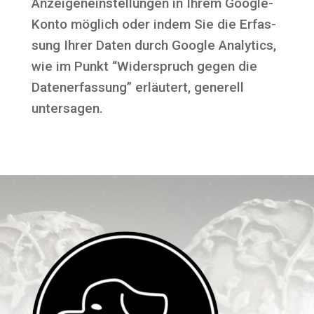
Anzei­gen­ein­stel­lun­gen in Ihrem Goog­le-
Kon­to mög­lich oder indem Sie die Erfas­
sung Ihrer Daten durch Goog­le Ana­ly­tics,
wie im Punkt “Wider­spruch gegen die
Daten­er­fas­sung” erläu­tert, gene­rell
untersagen.