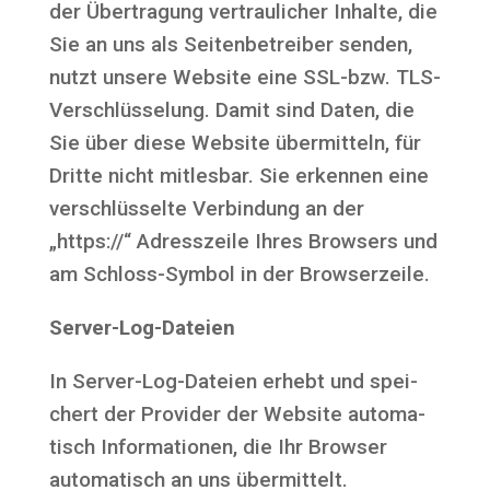
der Über­tra­gung ver­trau­li­cher Inhal­te, die
Sie an uns als Sei­ten­be­trei­ber sen­den,
nutzt unse­re Web­site eine SSL-bzw. TLS-
Ver­schlüs­se­lung. Damit sind Daten, die
Sie über die­se Web­site über­mit­teln, für
Drit­te nicht mit­les­bar. Sie erken­nen eine
ver­schlüs­sel­te Ver­bin­dung an der
„https://“ Adress­zei­le Ihres Brow­sers und
am Schloss-Sym­bol in der Browserzeile.
Ser­ver-Log-Datei­en
In Ser­ver-Log-Datei­en erhebt und spei­
chert der Pro­vi­der der Web­site auto­ma­
tisch Infor­ma­tio­nen, die Ihr Brow­ser
auto­ma­tisch an uns über­mit­telt.