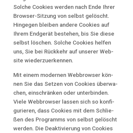
Sol­che Coo­kies wer­den nach Ende Ihrer
Brow­ser-Sit­zung von selbst gelöscht.
Hin­ge­gen blei­ben ande­re Coo­kies auf
Ihrem End­ge­rät bestehen, bis Sie die­se
selbst löschen. Sol­che Coo­kies hel­fen
uns, Sie bei Rück­kehr auf unse­rer Web­
site wiederzuerkennen.
Mit einem moder­nen Web­brow­ser kön­
nen Sie das Set­zen von Coo­kies über­wa­
chen, ein­schrän­ken oder unter­bin­den.
Vie­le Web­brow­ser las­sen sich so kon­fi­
gu­rie­ren, dass Coo­kies mit dem Schlie­
ßen des Pro­gramms von selbst gelöscht
wer­den. Die Deak­ti­vie­rung von Coo­kies