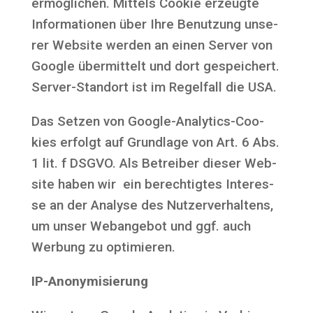
ermög­li­chen. Mit­tels Coo­kie erzeug­te
Infor­ma­tio­nen über Ihre Benut­zung unse­
rer Web­site wer­den an einen Ser­ver von
Goog­le über­mit­telt und dort gespei­chert.
Ser­ver-Stand­ort ist im Regel­fall die USA.
Das Set­zen von Goog­le-Ana­ly­tics-Coo­
kies erfolgt auf Grund­la­ge von Art. 6 Abs.
1 lit. f DSGVO. Als Betrei­ber die­ser Web­
site haben wir ein berech­tig­tes Inter­es­
se an der Ana­ly­se des Nut­zer­ver­hal­tens,
um unser Web­an­ge­bot und ggf. auch
Wer­bung zu optimieren.
IP-Anony­mi­sie­rung