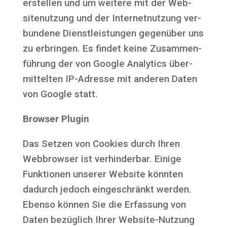
erstel­len und um wei­te­re mit der Web­
site­nut­zung und der Inter­net­nut­zung ver­
bun­de­ne Dienst­leis­tun­gen gegen­über uns
zu erbrin­gen. Es fin­det kei­ne Zusam­men­
füh­rung der von Goog­le Ana­ly­tics über­
mit­tel­ten IP-Adres­se mit ande­ren Daten
von Goog­le statt.
Brow­ser Plugin
Das Set­zen von Coo­kies durch Ihren
Web­brow­ser ist ver­hin­der­bar. Eini­ge
Funk­tio­nen unse­rer Web­site könn­ten
dadurch jedoch ein­ge­schränkt wer­den.
Eben­so kön­nen Sie die Erfas­sung von
Daten bezüg­lich Ihrer Web­site-Nut­zung