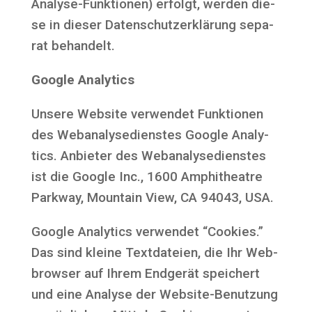
Ana­ly­se-Funk­tio­nen) erfolgt, wer­den die­
se in die­ser Daten­schutz­er­klä­rung sepa­
rat behandelt.
Goog­le Analytics
Unse­re Web­site ver­wen­det Funk­tio­nen
des Web­ana­ly­se­diens­tes Goog­le Ana­ly­
tics. Anbie­ter des Web­ana­ly­se­diens­tes
ist die Goog­le Inc., 1600 Amphi­theat­re
Park­way, Moun­tain View, CA 94043, USA.
Goog­le Ana­ly­tics ver­wen­det “Coo­kies.”
Das sind klei­ne Text­da­tei­en, die Ihr Web­
brow­ser auf Ihrem End­ge­rät spei­chert
und eine Ana­ly­se der Web­site-Benut­zung